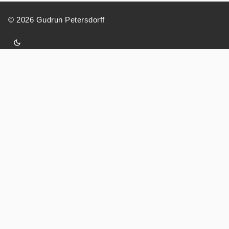
© 2026 Gudrun Petersdorff
Home
Kontakt
Impressum
Datenschutz
»EINGEBRANNT«
MALEREI, LYRIK UND NEUE MUSIK AUS
DER DDR
Ausstellung: 30.03.–29.06.2025
Ausstellung im Kunsthalle Darmstadt