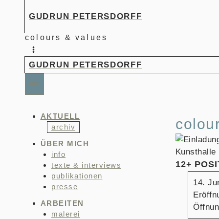
Zum
GUDRUN PETERSDORFF
Inhalt
springen
colours & values
GUDRUN PETERSDORFF
AKTUELL
colou
archiv
ÜBER MICH
info
12+ POS
texte & interviews
publikationen
14. Ju
presse
Eröffn
ARBEITEN
Öffnun
malerei