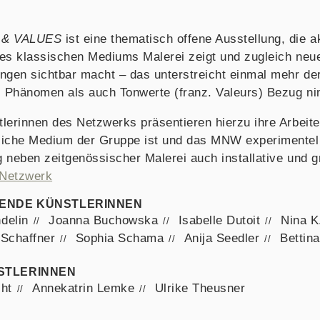
& VALUES
ist eine thematisch offene Ausstellung, die a
des klassischen Mediums Malerei zeigt und zugleich ne
ngen sichtbar macht – das unterstreicht einmal mehr der 
 Phänomen als auch Tonwerte (franz. Valeurs) Bezug n
tlerinnen des Netzwerks präsentieren hierzu ihre Arbeit
liche Medium der Gruppe ist und das MNW experimentell
 neben zeitgenössischer Malerei auch installative und g
nNetzwerk
ENDE KÜNSTLERINNEN
delin
Joanna Buchowska
Isabelle Dutoit
Nina K
 Schaffner
Sophia Schama
Anija Seedler
Bettin
STLERINNEN
cht
Annekatrin Lemke
Ulrike Theusner