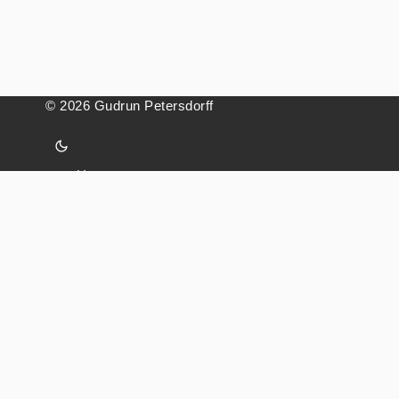
© 2026 Gudrun Petersdorff
Home
Kontakt
Impressum
Datenschutz
»EINGEBRANNT«
MALEREI, LYRIK UND NEUE MUSIK AUS