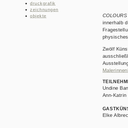
druckgrafik
zeichnungen
COLOURS 
objekte
innerhalb 
Fragestellu
physisches
Zwölf Küns
ausschließ
Ausstellung
Malerinne
TEILNEHM
Undine Ban
Ann-Katrin
GASTKÜN
Elke Albre