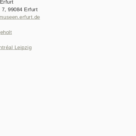
Erfurt
 7, 99084 Erfurt
useen.erfurt.de
SNAVIGATION
eholt
tréal Leipzig