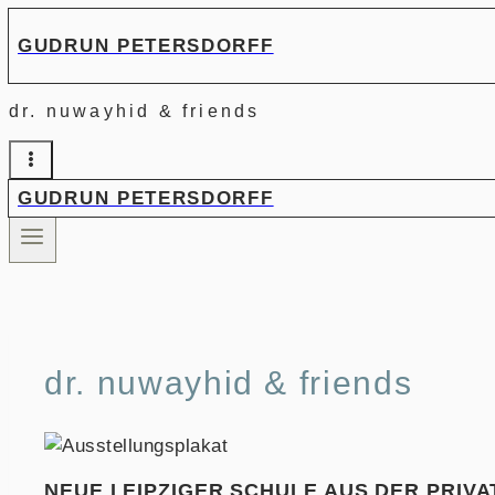
Zum
GUDRUN PETERSDORFF
Inhalt
springen
dr. nuwayhid & friends
GUDRUN PETERSDORFF
dr. nuwayhid & friends
NEUE LEIPZIGER SCHULE AUS DER PRIV