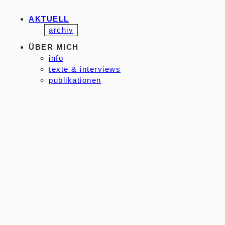
AKTUELL
archiv
ÜBER MICH
info
texte & interviews
publikationen
presse
ARBEITEN
malerei
druckgrafik
zeichnungen
objekte
© 2026 Gudrun Petersdorff