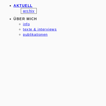
AKTUELL
archiv
ÜBER MICH
info
texte & interviews
publikationen
presse
ARBEITEN
malerei
druckgrafik
zeichnungen
objekte
© 2026 Gudrun Petersdorff
Home