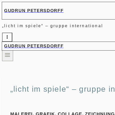
Zum
GUDRUN PETERSDORFF
Inhalt
springen
„licht im spiele“ – gruppe international
GUDRUN PETERSDORFF
„licht im spiele“ – gruppe i
MALEREI, GRAFIK, COLLAGE, ZEICHNUNG