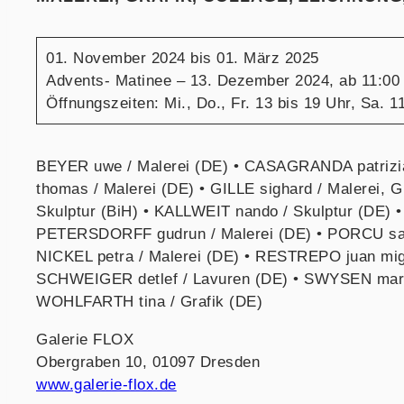
01. November 2024 bis 01. März 2025
Advents- Matinee – 13. Dezember 2024, ab 11:00
Öffnungszeiten: Mi., Do., Fr. 13 bis 19 Uhr, Sa. 1
BEYER uwe / Malerei (DE) • CASAGRANDA patrizia 
thomas / Malerei (DE) • GILLE sighard / Malerei,
Skulptur (BiH) • KALLWEIT nando / Skulptur (DE) •
PETERSDORFF gudrun / Malerei (DE) • PORCU sand
NICKEL petra / Malerei (DE) • RESTREPO juan migu
SCHWEIGER detlef / Lavuren (DE) • SWYSEN mark 
WOHLFARTH tina / Grafik (DE)
Galerie FLOX
Obergraben 10, 01097 Dresden
www.galerie-flox.de