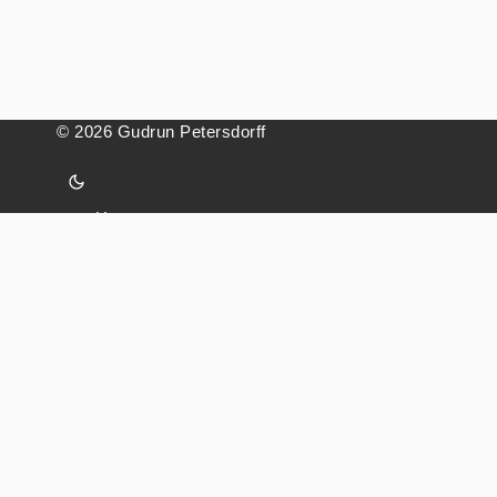
© 2026 Gudrun Petersdorff
Home
Kontakt
Impressum
Datenschutz
»EINGEBRANNT«
MALEREI, LYRIK UND NEUE MUSIK AUS