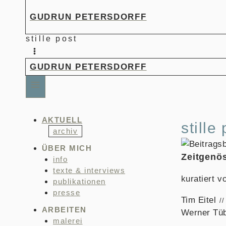
Zum
GUDRUN PETERSDORFF
Inhalt
springen
stille post
GUDRUN PETERSDORFF
AKTUELL
stille
archiv
ÜBER MICH
Zeitgenö
info
texte & interviews
kuratiert v
publikationen
presse
Tim Eitel
ARBEITEN
Werner Tü
malerei