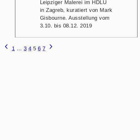
Leipziger Malerei im HDLU
in Zagreb, kuratiert von Mark
Gisbourne. Ausstellung vom
3.10. bis 08.12. 2019
SEITENNAVIGATION
Vorherige
Nächste
1
…
3
4
5
6
7
Seite
Seite