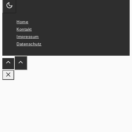
Home
Kontakt
Impressum
Datenschutz
»EINGEBRANNT«
MALEREI, LYRIK UND NEUE MUSIK AUS
DER DDR